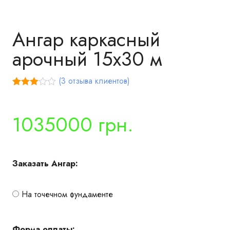
Ангар каркасный
арочный 15х30 м
(
3
отзыва клиентов)
Рейтин
2
г
3.00
из 5 на
1035000 грн.
основе
опроса
пользо
вателе
й
Заказать Ангар:
На точечном фундаменте
Форма оплаты: