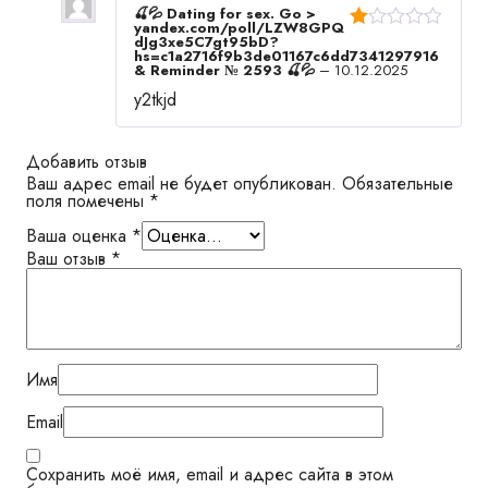
🍒💦 Dating for sex. Go >
yandex.com/poll/LZW8GPQ
dJg3xe5C7gt95bD?
О
hs=c1a2716f9b3de01167c6dd7341297916
це
& Reminder № 2593 🍒💦
–
10.12.2025
нк
а
y2tkjd
1
из
5
Добавить отзыв
Ваш адрес email не будет опубликован.
Обязательные
поля помечены
*
Ваша оценка
*
Ваш отзыв
*
Имя
Email
Сохранить моё имя, email и адрес сайта в этом