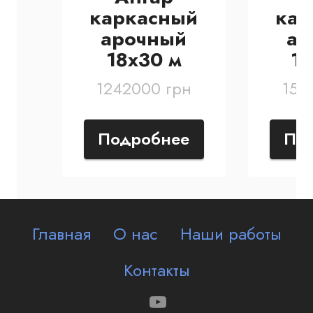
каркасный
кар
арочный
ар
18х30 м
1
1242000
грн
158
Подробнее
По
Главная
О нас
Наши работы
Контакты