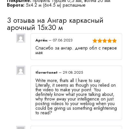
Покрытие:
профиль Турция 0,5 мм, волна 20 мм
Ворота:
5х4.2 м (6х4.5 м) распашные
3 отзыва на
Ангар каркасный
арочный 15х30 м
Артём
–
07.06.2023
Спасибо за ангар. днепр обл с первое
Оценка
5
из
мая
5
tlovertonet
–
29.08.2025
Write more, thats all I have to say.
Literally, it seems as though you relied on
the video to make your point. You
definitely know what youre talking about,
why throw away your intelligence on just
posting videos to your weblog when you
could be giving us something enlightening
to read?