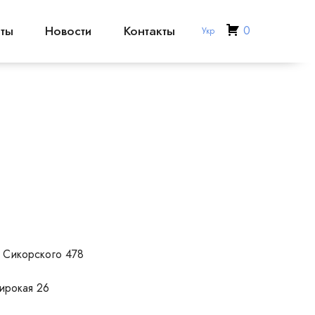
ты
Новости
Контакты
0
Укр
я Сикорского 478
ирокая 26